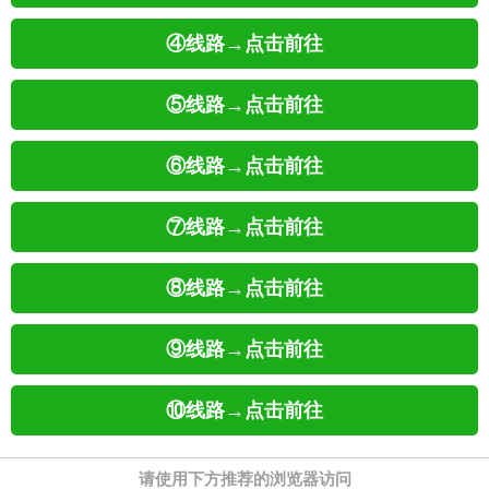
④线路→点击前往
⑤线路→点击前往
⑥线路→点击前往
⑦线路→点击前往
⑧线路→点击前往
⑨线路→点击前往
⑩线路→点击前往
请使用下方推荐的浏览器访问